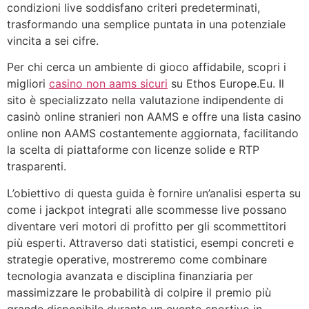
condizioni live soddisfano criteri predeterminati,
trasformando una semplice puntata in una potenziale
vincita a sei cifre.
Per chi cerca un ambiente di gioco affidabile, scopri i
migliori
casino non aams sicuri
su Ethos Europe.Eu. Il
sito è specializzato nella valutazione indipendente di
casinò online stranieri non AAMS e offre una lista casino
online non AAMS costantemente aggiornata, facilitando
la scelta di piattaforme con licenze solide e RTP
trasparenti.
L’obiettivo di questa guida è fornire un’analisi esperta su
come i jackpot integrati alle scommesse live possano
diventare veri motori di profitto per gli scommettitori
più esperti. Attraverso dati statistici, esempi concreti e
strategie operative, mostreremo come combinare
tecnologia avanzata e disciplina finanziaria per
massimizzare le probabilità di colpire il premio più
grande disponibile durante un evento sportivo in