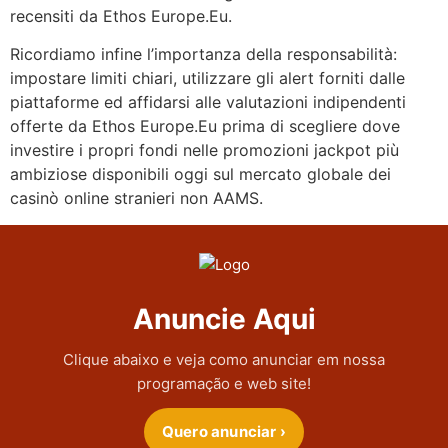
recensiti da Ethos Europe.Eu.
Ricordiamo infine l’importanza della responsabilità:
impostare limiti chiari, utilizzare gli alert forniti dalle
piattaforme ed affidarsi alle valutazioni indipendenti
offerte da Ethos Europe.Eu prima di scegliere dove
investire i propri fondi nelle promozioni jackpot più
ambiziose disponibili oggi sul mercato globale dei
casinò online stranieri non AAMS.​
Anuncie Aqui
Clique abaixo e veja como anunciar em nossa
programação e web site!
Quero anunciar ›