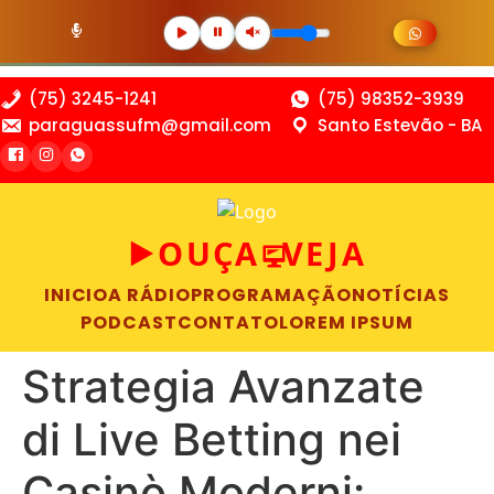
(75) 3245-1241
(75) 98352-3939
paraguassufm@gmail.com
Santo Estevão - BA
OUÇA
VEJA
►
INICIO
A RÁDIO
PROGRAMAÇÃO
NOTÍCIAS
PODCAST
CONTATO
LOREM IPSUM
Strategia Avanzate
di Live Betting nei
Casinò Moderni: