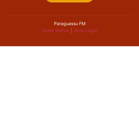
Paraguassu FM
Quem Somos
|
Aviso Legal