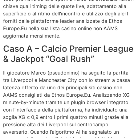
chiave quali timing delle quote live, adattamento alla
superficie o al ritmo dell’incontro e utilizzo degli alert
forniti dalle piattaforme leader analizzate da Ethos
Europe.Eu nella sua lista casino online non AAMS
aggiornata mensilmente.
Caso A – Calcio Premier League
& Jackpot “Goal Rush”
Il giocatore Marco (pseudonimo) ha seguito la partita
tra Liverpool e Manchester City con lo stream a bassa
latenza offerto da uno dei principali siti casino non
AAMS consigliati da Ethos Europe.Eu. Analizzando XG
minute‑by‑minute tramite un plugin browser integrato
con l’interfaccia della piattaforma, ha individuato una
soglia XG ≥ 0,9 entro i primi quattro minuti grazie alla
pressione alta dei Liverpool sul centrocampo
avversario. Quando l’algoritmo AI ha segnalato un