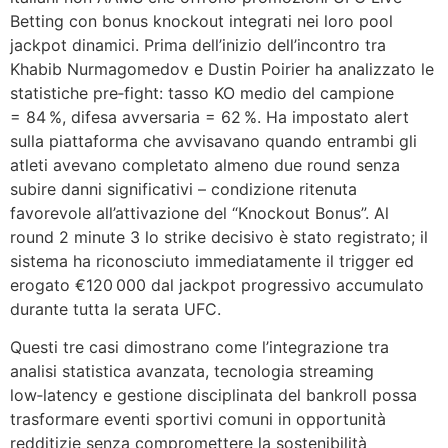
Betting con bonus knockout integrati nei loro pool
jackpot dinamici. Prima dell’inizio dell’incontro tra
Khabib Nurmagomedov e Dustin Poirier ha analizzato le
statistiche pre‑fight: tasso KO medio del campione
= 84 %, difesa avversaria = 62 %. Ha impostato alert
sulla piattaforma che avvisavano quando entrambi gli
atleti avevano completato almeno due round senza
subire danni significativi – condizione ritenuta
favorevole all’attivazione del “Knockout Bonus”. Al
round 2 minute 3 lo strike decisivo è stato registrato; il
sistema ha riconosciuto immediatamente il trigger ed
erogato €120 000 dal jackpot progressivo accumulato
durante tutta la serata UFC.
Questi tre casi dimostrano come l’integrazione tra
analisi statistica avanzata, tecnologia streaming
low‑latency e gestione disciplinata del bankroll possa
trasformare eventi sportivi comuni in opportunità
redditizie senza compromettere la sostenibilità