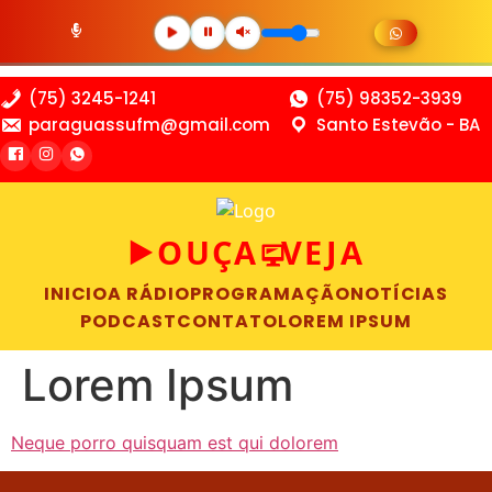
(75) 3245-1241
(75) 98352-3939
paraguassufm@gmail.com
Santo Estevão - BA
OUÇA
VEJA
►
INICIO
A RÁDIO
PROGRAMAÇÃO
NOTÍCIAS
PODCAST
CONTATO
LOREM IPSUM
Lorem Ipsum
Neque porro quisquam est qui dolorem