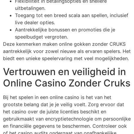
Flexibiliteit in betalingsopties en snellere
uitbetalingen.
Toegang tot een breed scala aan spellen, inclusief
live dealer opties.
Aantrekkelijke bonussen en promoties die je
speelbudget vergroten.
Deze kenmerken maken online gokken zonder CRUKS
aantrekkelijk voor zowel nieuwe als ervaren spelers. Het
biedt een unieke speelervaring met veel mogelijkheden.
Vertrouwen en veiligheid in
Online Casino Zonder Cruks
Bij het spelen in een online casino is het van het
grootste belang dat je je veilig voelt. Zorg ervoor dat
het casino over de juiste licenties beschikt en
gebruikmaakt van encryptietechnologie om persoonlijke
en financiële gegevens te beschermen. Controleer ook
of het casino audits ondergaat van onafhankelijke