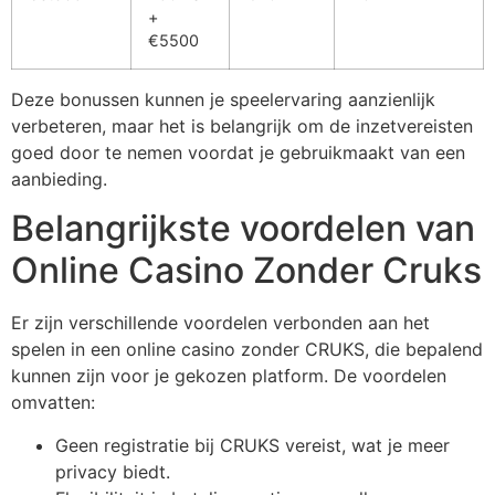
+
€5500
Deze bonussen kunnen je speelervaring aanzienlijk
verbeteren, maar het is belangrijk om de inzetvereisten
goed door te nemen voordat je gebruikmaakt van een
aanbieding.
Belangrijkste voordelen van
Online Casino Zonder Cruks
Er zijn verschillende voordelen verbonden aan het
spelen in een online casino zonder CRUKS, die bepalend
kunnen zijn voor je gekozen platform. De voordelen
omvatten:
Geen registratie bij CRUKS vereist, wat je meer
privacy biedt.