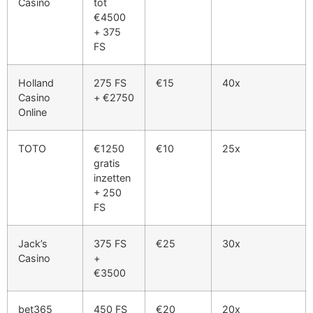
Casino
tot
€4500
+ 375
FS
Holland
275 FS
€15
40x
Casino
+ €2750
Online
TOTO
€1250
€10
25x
gratis
inzetten
+ 250
FS
Jack’s
375 FS
€25
30x
Casino
+
€3500
bet365
450 FS
€20
20x