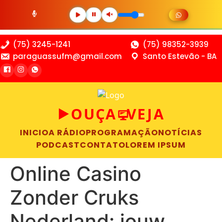
(75) 3245-1241
(75) 98352-3939
paraguassufm@gmail.com
Santo Estevão - BA
OUÇA
VEJA
►
INICIO
A RÁDIO
PROGRAMAÇÃO
NOTÍCIAS
PODCAST
CONTATO
LOREM IPSUM
Online Casino
Zonder Cruks
Nederland: jouw