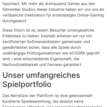
fasziniert. Mit mehr als dreitausend Games aus den
führenden Studios dieser Industrie haben wir uns uns als
verlässliche Destination für erstklassiges Online-Gaming
durchgesetzt.
Diese Vision ist es, jedem Besucher unvergessliche
Erlebnisse zu bieten. Deshalb arbeiten wir nur mit
zertifizierten Softwareanbietern gemeinsam und
gewährleisten sicher, dass alle Spiele durch
unabhängige Prüforganisationen wie eCOGRA geprüft
sind – eine entscheidende Eigenschaft, die
Nachvollziehbarkeit und Fairness garantiert.
Unser umfangreiches
Spielportfolio
Das Kernstück der Plattform ist eine gewissenhaft
kuratierte Spielesammlung, die absolut keine