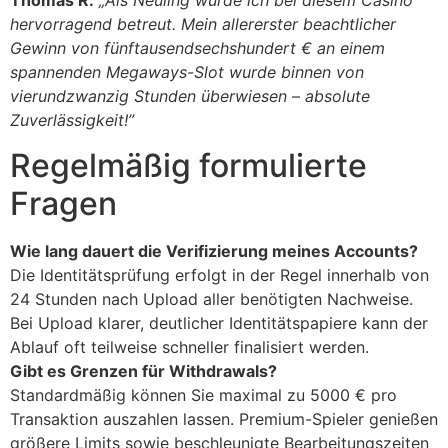
Thomas R.
„Als Neuling wurde ich bei diesem Casino
hervorragend betreut. Mein allererster beachtlicher
Gewinn von fünftausendsechshundert € an einem
spannenden Megaways-Slot wurde binnen von
vierundzwanzig Stunden überwiesen – absolute
Zuverlässigkeit!”
Regelmäßig formulierte
Fragen
Wie lang dauert die Verifizierung meines Accounts?
Die Identitätsprüfung erfolgt in der Regel innerhalb von
24 Stunden nach Upload aller benötigten Nachweise.
Bei Upload klarer, deutlicher Identitätspapiere kann der
Ablauf oft teilweise schneller finalisiert werden.
Gibt es Grenzen für Withdrawals?
Standardmäßig können Sie maximal zu 5000 € pro
Transaktion auszahlen lassen. Premium-Spieler genießen
größere Limits sowie beschleunigte Bearbeitungszeiten