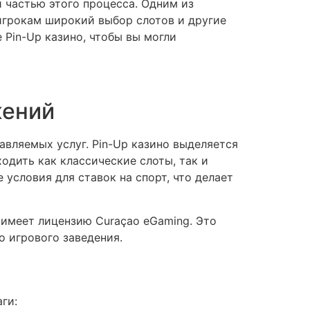
 частью этого процесса. Одним из
игрокам широкий выбор слотов и другие
 Pin-Up казино, чтобы вы могли
жений
авляемых услуг. Pin-Up казино выделяется
одить как классические слоты, так и
 условия для ставок на спорт, что делает
 имеет лицензию Curaçao eGaming. Это
о игрового заведения.
ги: