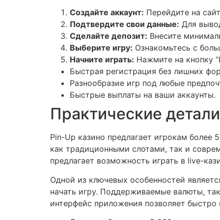
Создайте аккаунт:
Перейдите на сайт
Подтвердите свои данные:
Для выво
Сделайте депозит:
Внесите минимальн
Выберите игру:
Ознакомьтесь с боль
Начните играть:
Нажмите на кнопку “
Быстрая регистрация без лишних фо
Разнообразие игр под любые предпоч
Быстрые выплаты на ваши аккаунты.
Практические детали
Pin-Up казино предлагает игрокам более 5
как традиционными слотами, так и совре
предлагает возможность играть в live-каз
Одной из ключевых особенностей является
начать игру. Поддерживаемые валюты, так
интерфейс приложения позволяет быстро 