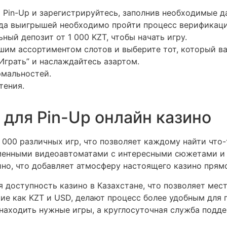
 Pin-Up и зарегистрируйтесь, заполнив необходимые д
да выигрышей необходимо пройти процесс верификаци
ый депозит от 1 000 KZT, чтобы начать игру.
шим ассортиментом слотов и выберите тот, который ва
Играть” и наслаждайтесь азартом.
рмальностей.
тения.
 для Pin-Up онлайн казино
 000 различных игр, что позволяет каждому найти что
менными видеоавтоматами с интересными сюжетами и 
ино, что добавляет атмосферу настоящего казино прямо
 доступность казино в Казахстане, что позволяет мес
ие как KZT и USD, делают процесс более удобным для 
находить нужные игры, а круглосуточная служба подд