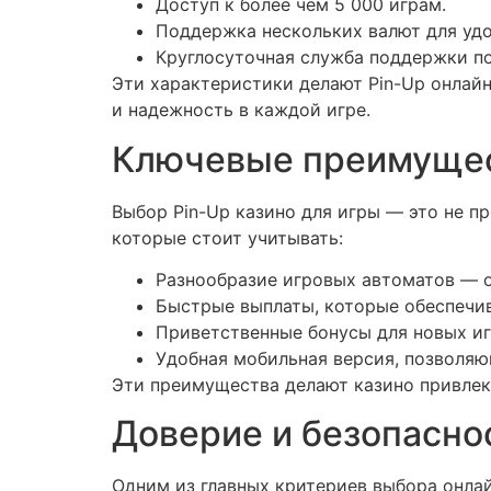
Доступ к более чем 5 000 играм.
Поддержка нескольких валют для удо
Круглосуточная служба поддержки п
Эти характеристики делают Pin-Up онлайн
и надежность в каждой игре.
Ключевые преимущес
Выбор Pin-Up казино для игры — это не п
которые стоит учитывать:
Разнообразие игровых автоматов — о
Быстрые выплаты, которые обеспечи
Приветственные бонусы для новых иг
Удобная мобильная версия, позволяю
Эти преимущества делают казино привлек
Доверие и безопаснос
Одним из главных критериев выбора онлай