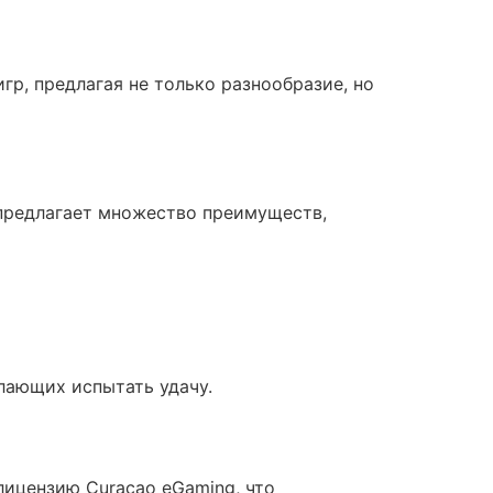
р, предлагая не только разнообразие, но
 предлагает множество преимуществ,
лающих испытать удачу.
лицензию Curaçao eGaming, что