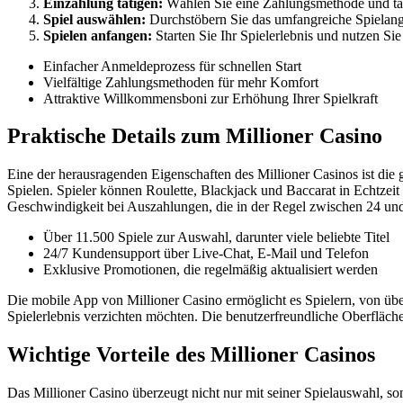
Einzahlung tätigen:
Wählen Sie eine Zahlungsmethode und täti
Spiel auswählen:
Durchstöbern Sie das umfangreiche Spielange
Spielen anfangen:
Starten Sie Ihr Spielerlebnis und nutzen S
Einfacher Anmeldeprozess für schnellen Start
Vielfältige Zahlungsmethoden für mehr Komfort
Attraktive Willkommensboni zur Erhöhung Ihrer Spielkraft
Praktische Details zum Millioner Casino
Eine der herausragenden Eigenschaften des Millioner Casinos ist die 
Spielen. Spieler können Roulette, Blackjack und Baccarat in Echtzeit
Geschwindigkeit bei Auszahlungen, die in der Regel zwischen 24 und
Über 11.500 Spiele zur Auswahl, darunter viele beliebte Titel
24/7 Kundensupport über Live-Chat, E-Mail und Telefon
Exklusive Promotionen, die regelmäßig aktualisiert werden
Die mobile App von Millioner Casino ermöglicht es Spielern, von überal
Spielerlebnis verzichten möchten. Die benutzerfreundliche Oberfläch
Wichtige Vorteile des Millioner Casinos
Das Millioner Casino überzeugt nicht nur mit seiner Spielauswahl, so