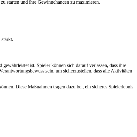
en zu starten und ihre Gewinnchancen zu maximieren.
stärkt.
d gewährleistet ist. Spieler können sich darauf verlassen, dass ihre
erantwortungsbewusstsein, um sicherzustellen, dass alle Aktivitäten
 können. Diese Maßnahmen tragen dazu bei, ein sicheres Spielerlebnis