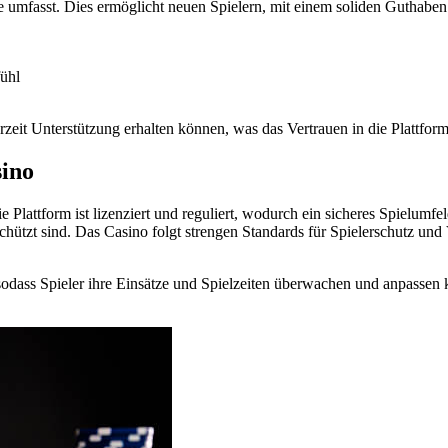
le umfasst. Dies ermöglicht neuen Spielern, mit einem soliden Guthab
fühl
zeit Unterstützung erhalten können, was das Vertrauen in die Plattform 
sino
e Plattform ist lizenziert und reguliert, wodurch ein sicheres Spielumfel
tzt sind. Das Casino folgt strengen Standards für Spielerschutz und V
 sodass Spieler ihre Einsätze und Spielzeiten überwachen und anpassen