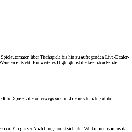
n Spielautomaten über Tischspiele bis hin zu aufregenden Live-Dealer-
Wänden entsteht. Ein weiteres Highlight ist die beeindruckende
aft für Spieler, die unterwegs sind und dennoch nicht auf ihr
rbessern. Ein großer Anziehungspunkt stellt der Willkommensbonus dar,