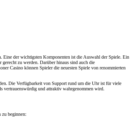
en. Eine der wichtigsten Komponenten ist die Auswahl der Spiele. Ein
r gerecht zu werden. Darüber hinaus sind auch die
ioner Casino können Spieler die neuesten Spiele von renommierten
den. Die Verfügbarkeit von Support rund um die Uhr ist für viele
 als vertrauenswürdig und attraktiv wahrgenommen wird.
is zu beginnen: