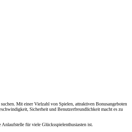
s suchen. Mit einer Vielzahl von Spielen, attraktiven Bonusangeboten
eschwindigkeit, Sicherheit und Benutzerfreundlichkeit macht es zu
nlaufstelle für viele Glücksspielenthusiasten ist.