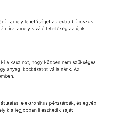
áról, amely lehetőséget ad extra bónuszok
zámára, amely kiváló lehetőség az újak
ák ki a kaszinót, hogy közben nem szükséges
hogy anyagi kockázatot vállalnánk. Az
zemben.
átutalás, elektronikus pénztárcák, és egyéb
yik a legjobban illeszkedik saját