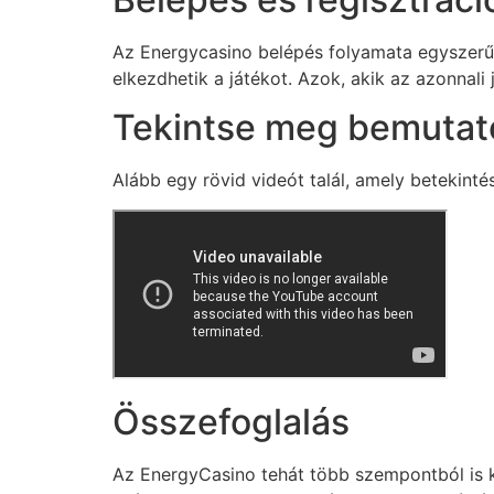
Az Energycasino belépés folyamata egyszerű 
elkezdhetik a játékot. Azok, akik az azonnal
Tekintse meg bemutat
Alább egy rövid videót talál, amely betekint
Összefoglalás
Az EnergyCasino tehát több szempontból is ki