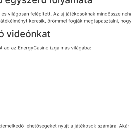
és világosan felépített. Az új játékosoknak mindössze néh
i játékélményt keresik, örömmel fogják megtapasztalni, hog
ó videónkat
ést ad az EnergyCasino izgalmas világába:
emelkedő lehetőségeket nyújt a játékosok számára. Akár tap