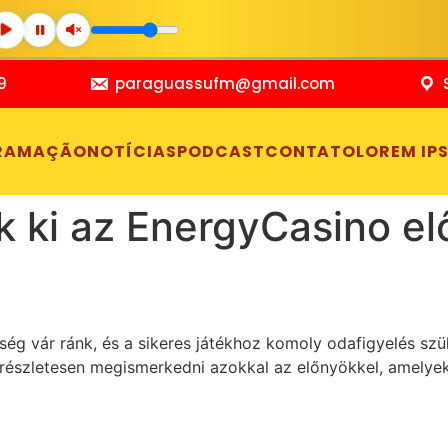
9
paraguassufm@gmail.com
RAMAÇÃO
NOTÍCIAS
PODCAST
CONTATO
LOREM IP
 ki az EnergyCasino el
ség vár ránk, és a sikeres játékhoz komoly odafigyelés sz
s részletesen megismerkedni azokkal az előnyökkel, amelye