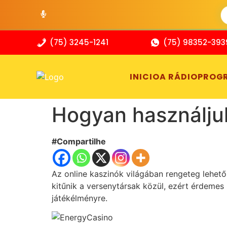
(75) 3245-1241
(75) 98352-393
INICIO
A RÁDIO
PROG
Hogyan használjuk
#Compartilhe
Az online kaszinók világában rengeteg lehető
kitűnik a versenytársak közül, ezért érdeme
játékélményre.