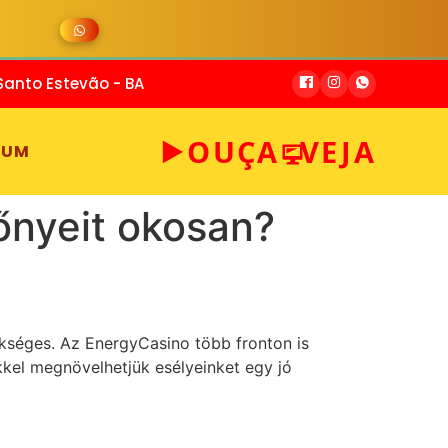
Santo Estevão - BA
OUÇA
VEJA
►
SUM
őnyeit okosan?
ükséges. Az EnergyCasino több fronton is
kkel megnövelhetjük esélyeinket egy jó