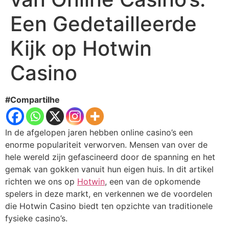
Een Gedetailleerde
Kijk op Hotwin
Casino
#Compartilhe
In de afgelopen jaren hebben online casino’s een
enorme populariteit verworven. Mensen van over de
hele wereld zijn gefascineerd door de spanning en het
gemak van gokken vanuit hun eigen huis. In dit artikel
richten we ons op
Hotwin
, een van de opkomende
spelers in deze markt, en verkennen we de voordelen
die Hotwin Casino biedt ten opzichte van traditionele
fysieke casino’s.