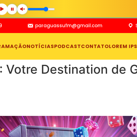
9
paraguassufm@gmail.com
RAMAÇÃO
NOTÍCIAS
PODCAST
CONTATO
LOREM IP
: Votre Destination de