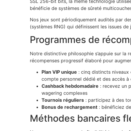
SSL 256-bit bits, la même technologie utilisée
bénéficie de systèmes de sûreté multicouches
Nos jeux sont périodiquement audités par des
(systèmes RNG) qui définissent les issues de 
Programmes de récomp
Notre distinctive philosophie s’appuie sur l
récompenses progressif élaboré pour augment
Plan VIP unique
: cinq distincts niveau
compte personnel dédié et des accès à 
Cashback hebdomadaire
: recevez un 
wagering complexes
Tournois réguliers
: participez à des 
Bonus de rechargement
: bénéficiez d
Méthodes bancaires fl