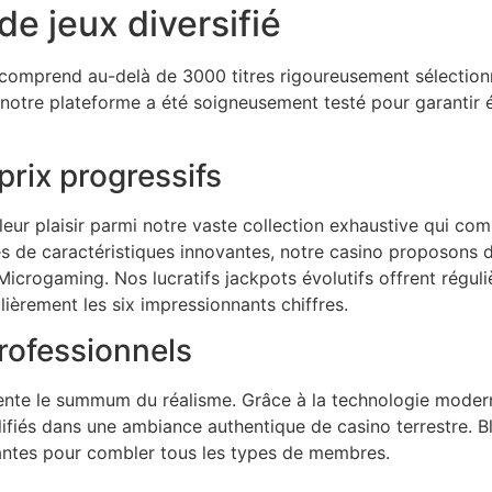
de jeux diversifié
 comprend au-delà de 3000 titres rigoureusement sélectionn
notre plateforme a été soigneusement testé pour garantir éq
prix progressifs
ur plaisir parmi notre vaste collection exhaustive qui com
és de caractéristiques innovantes, notre casino proposon
Microgaming. Nos lucratifs jackpots évolutifs offrent rég
èrement les six impressionnants chiffres.
professionnels
ente le summum du réalisme. Grâce à la technologie moder
ifiés dans une ambiance authentique de casino terrestre. Bl
iantes pour combler tous les types de membres.