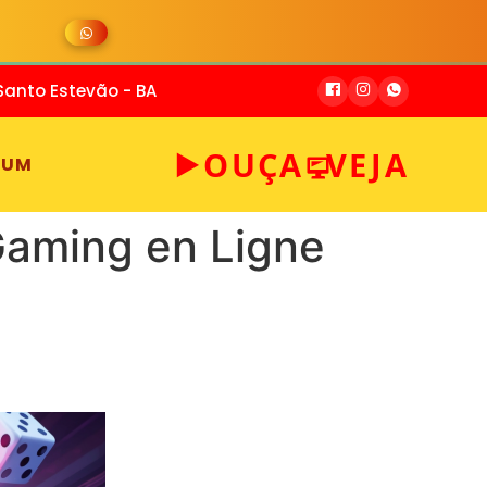
Santo Estevão - BA
OUÇA
VEJA
►
SUM
 Gaming en Ligne