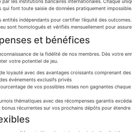
 par les institutions bancaires internationales. Chaque uniq
 qui font toute saisie de données pratiquement impossible
 entités indépendants pour certifier l’équité des outcomes
jeu sont homologués et vérifiés mensuellement pour assurer 
enses et bénéfices
a reconnaissance de la fidélité de nos membres. Dès votre 
er votre potentiel de jeu.
x de loyauté avec des avantages croissants comprenant des 
des événements exclusifs privés
pourcentage de vos possibles mises non gagnantes chaque 
tournois thématiques avec des récompenses garantis excéd
e bonus récurrentes sur vos prochains dépôts pour étendre 
exibles