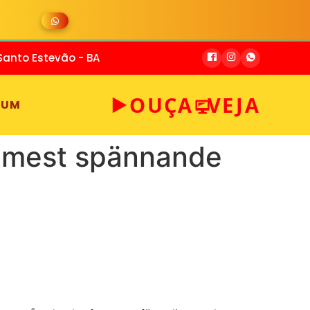
Santo Estevão - BA
OUÇA
VEJA
►
SUM
e mest spännande