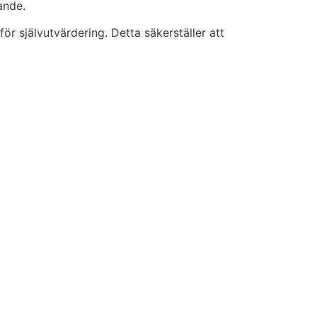
ande.
r självutvärdering. Detta säkerställer att