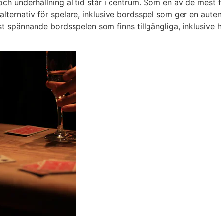
ch underhållning alltid står i centrum. Som en av de mest 
ternativ för spelare, inklusive bordsspel som ger en autent
st spännande bordsspelen som finns tillgängliga, inklusive 