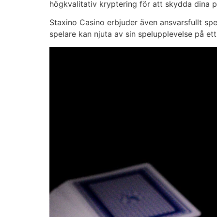
högkvalitativ kryptering för att skydda dina p
Staxino Casino erbjuder även ansvarsfullt spe
spelare kan njuta av sin spelupplevelse på ett