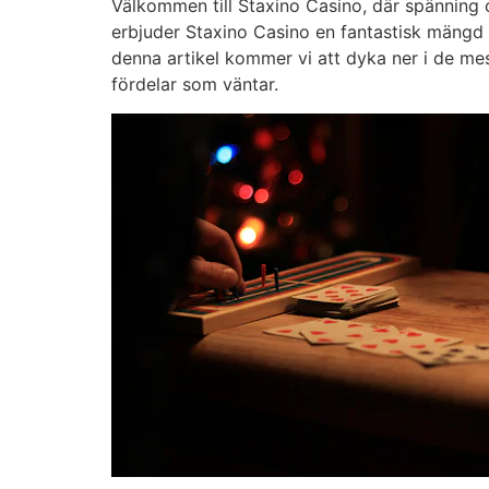
Välkommen till Staxino Casino, där spänning o
erbjuder Staxino Casino en fantastisk mängd al
denna artikel kommer vi att dyka ner i de me
fördelar som väntar.