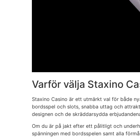
Varför välja Staxino Ca
Staxino Casino är ett utmärkt val för både n
bordsspel och slots, snabba uttag och attrakt
designen och de skräddarsydda erbjudandena g
Om du är på jakt efter ett pålitligt och under
spänningen med bordsspelen samt alla förmå