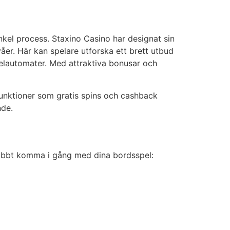
nkel process. Staxino Casino har designat sin
våer. Här kan spelare utforska ett brett utbud
elautomater. Med attraktiva bonusar och
 funktioner som gratis spins och cashback
nde.
 snabbt komma i gång med dina bordsspel: