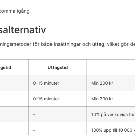
 komma igång.
salternativ
ingsmetoder för både insättningar och uttag, vilket gör de
ngstid
Uttagstid
0-15 minuter
Min 200 kr
0-15 minuter
Min 200 kr
–
10% på veckovisa för
–
100% upp till 10 000 