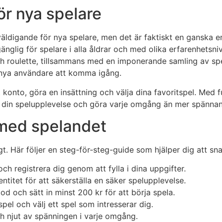
ör nya spelare
väldigande för nya spelare, men det är faktiskt en ganska e
gänglig för spelare i alla åldrar och med olika erfarenhetsni
ch roulette, tillsammans med en imponerande samling av sp
r nya användare att komma igång.
t konto, göra en insättning och välja dina favoritspel. Med
 din spelupplevelse och göra varje omgång än mer spänna
med spelandet
igt. Här följer en steg-för-steg-guide som hjälper dig att
h registrera dig genom att fylla i dina uppgifter.
ntitet för att säkerställa en säker spelupplevelse.
d och sätt in minst 200 kr för att börja spela.
pel och välj ett spel som intresserar dig.
ch njut av spänningen i varje omgång.